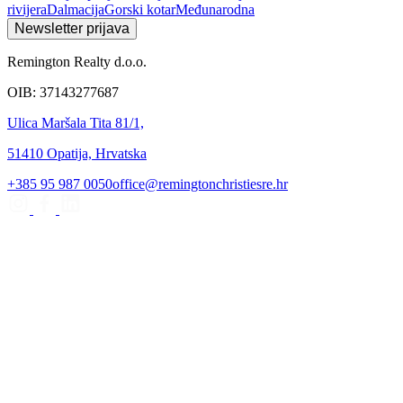
rivijera
Dalmacija
Gorski kotar
Međunarodna
Newsletter prijava
Remington Realty d.o.o.
OIB: 37143277687
Ulica Maršala Tita 81/1,
51410 Opatija, Hrvatska
+385 95 987 0050
office@remingtonchristiesre.hr