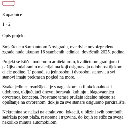
Kupaonice
1 - 2
Opis projekta
Smještene u šarmantnom Novigradu, ove dvije novoizgrađene
zgrade nude ukupno 16 stambenih jedinica, dovršenih 2025. godine.
Projekt se ističe modernom arhitekturom, kvalitetnom gradnjom i
pažljivo odabranim materijalima koji osiguravaju udobnost tijekom
cijele godine. U ponudi su jednosobni i dvosobni stanovi, a svi
stanovi imaju prekrasan pogled na more.
Svaka jedinica osmišljena je s naglaskom na funkcionalnost i
udobnost, uključujući dnevni boravak, kuhinju i blagovaonicu
otvorenog koncepta. Prostrane terase pružaju idealno mjesto za
opuštanje na otvorenom, dok je za sve stanare osigurano parkiralište.
Nekretnina se nalazi na atraktivnoj lokaciji, u blizini svih potrebnih
sadržaja poput plaža, restorana i trgovina, do kojih se stiže za svega
nekoliko minuta automobilom.