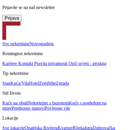
Prijavite se na naš newsletter
Prijava
Sve nekretnine
Novogradnja
Remington nekretnine
Karijere
Kontakt
Pravila privatnosti
Opći uvjeti - prodaja
Tip nekretnine
Stan
Kuća/Vila
Hotel
Zemljište
Zgrada
Stil života
Kuće na obali
Nekretnine s bazenom
Kuće s pogledom na
more
Penthouse stanovi
Povijesne vile
Lokacije
Sve lokacije
Opatijska Rivijera
Kvarner
Rijeka
Istra
Dubrovačka