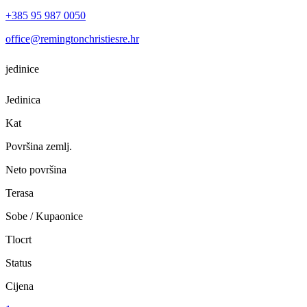
+385 95 987 0050
office@remingtonchristiesre.hr
jedinice
Jedinica
Kat
Površina zemlj.
Neto površina
Terasa
Sobe / Kupaonice
Tlocrt
Status
Cijena