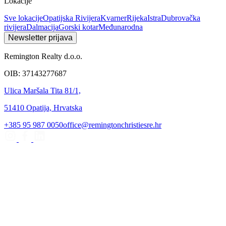
Lokacije
Sve lokacije
Opatijska Rivijera
Kvarner
Rijeka
Istra
Dubrovačka
rivijera
Dalmacija
Gorski kotar
Međunarodna
Newsletter prijava
Remington Realty d.o.o.
OIB: 37143277687
Ulica Maršala Tita 81/1,
51410 Opatija, Hrvatska
+385 95 987 0050
office@remingtonchristiesre.hr