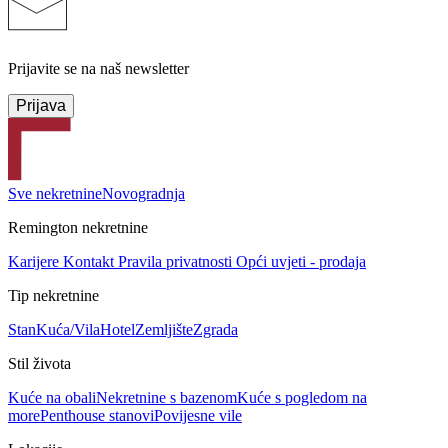
Prijavite se na naš newsletter
Prijava
Sve nekretnine
Novogradnja
Remington nekretnine
Karijere
Kontakt
Pravila privatnosti
Opći uvjeti - prodaja
Tip nekretnine
Stan
Kuća/Vila
Hotel
Zemljište
Zgrada
Stil života
Kuće na obali
Nekretnine s bazenom
Kuće s pogledom na
more
Penthouse stanovi
Povijesne vile