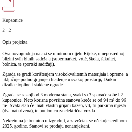
Kupaonice
2 - 2
Opis projekta
Ova novogradnja nalazi se u mirnom dijelu Rijeke, u neposrednoj
blizini svih bitnih sadržaja (supermarket, vrtić, škola, fakultet,
bolnica, te sportski sadržaji).
Zgrada se gradi korištenjem visokokvalitetnih materijala i opreme, a
uključuje podno grijanje i hlađenje u svakoj prostoriji, Daikin
dizalice topline i staklene ograde.
Zgrada se sastoji od 3 moderna stana, svaki sa 3 spavaće sobe i 2
kupaonice. Neto korisna površina stanova kreće se od 94 m² do 96
m². Svaki stan će imati vlastiti grijani bazen, vrt, tri parkirna mjesta
(dva natkrivena), te punionicu za električna vozila.
Nekretnina je trenutno u izgradnji, a završetak se očekuje sredinom
2025. godine. Stanovi se prodaju nenamješteni.