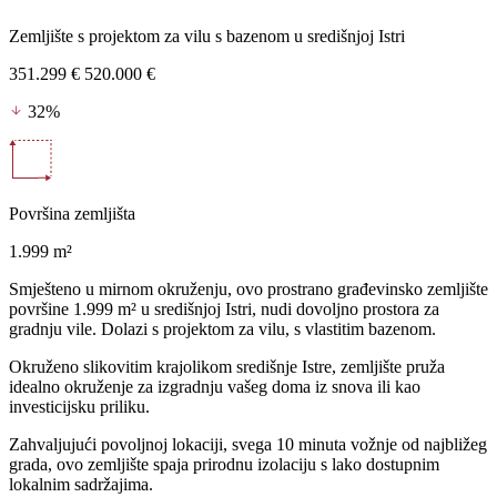
Zemljište s projektom za vilu s bazenom u središnjoj Istri
351.299 €
520.000 €
32%
Površina zemljišta
1.999 m²
Smješteno u mirnom okruženju, ovo prostrano građevinsko zemljište
površine 1.999 m² u središnjoj Istri, nudi dovoljno prostora za
gradnju vile. Dolazi s projektom za vilu, s vlastitim bazenom.
Okruženo slikovitim krajolikom središnje Istre, zemljište pruža
idealno okruženje za izgradnju vašeg doma iz snova ili kao
investicijsku priliku.
Zahvaljujući povoljnoj lokaciji, svega 10 minuta vožnje od najbližeg
grada, ovo zemljište spaja prirodnu izolaciju s lako dostupnim
lokalnim sadržajima.