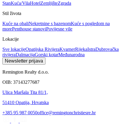
Stan
Kuća/Vila
Hotel
Zemljište
Zgrada
Stil života
Kuće na obali
Nekretnine s bazenom
Kuće s pogledom na
more
Penthouse stanovi
Povijesne vile
Lokacije
Sve lokacije
Opatijska Rivijera
Kvarner
Rijeka
Istra
Dubrovačka
rivijera
Dalmacija
Gorski kotar
Međunarodna
Newsletter prijava
Remington Realty d.o.o.
OIB: 37143277687
Ulica Maršala Tita 81/1,
51410 Opatija, Hrvatska
+385 95 987 0050
office@remingtonchristiesre.hr