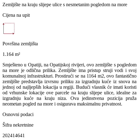
Zemljište na kraju slijepe ulice s nesmetanim pogledom na more
Cijena na upit
Površina zemljišta
1.164 m²
Smješteno u Opatiji, na Opatijskoj rivijeri, ovo zemljište s pogledom
na more je odlična prilika. Zemljište ima pristup struji vodi i svoj
komunalnoj infrastrukturi. Prostirući se na 1164 m2, ovo fantastično
zemljište predstavlja izvrsnu priliku za izgradnju kuće iz snova na
jednoj od najljepših lokacija u regiji. Budući vlasnik će imati koristi
od vrhunske lokacije ove parcele na kraju slijepe ulice, idealne za
izgradnju kuće na kraju niza. Ova jedinstvena pozicija pruža
neometan pogled na more i osigurava maksimalnu privatnost.
Osnovni podaci
Šifra nekretnine
202414641