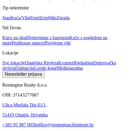
Tip nekretnine
Stan
Kuća/Vila
Hotel
Zemljište
Zgrada
Stil života
Kuće na obali
Nekretnine s bazenom
Kuće s pogledom na
more
Penthouse stanovi
Povijesne vile
Lokacije
Sve lokacije
Opatijska Rivijera
Kvarner
Rijeka
Istra
Dubrovačka
rivijera
Dalmacija
Gorski kotar
Međunarodna
Newsletter prijava
Remington Realty d.o.o.
OIB: 37143277687
Ulica Maršala Tita 81/1,
51410 Opatija, Hrvatska
+385 95 987 0050
office@remingtonchristiesre.hr