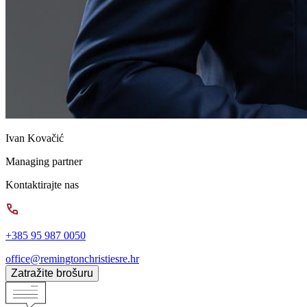
Ivan Kovačić
Managing partner
Kontaktirajte nas
+385 95 987 0050
office@remingtonchristiesre.hr
Zatražite brošuru