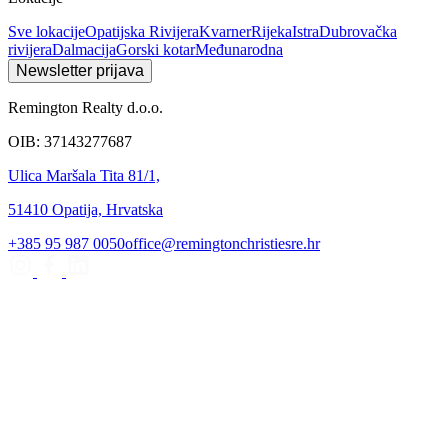
Sve lokacije
Opatijska Rivijera
Kvarner
Rijeka
Istra
Dubrovačka
rivijera
Dalmacija
Gorski kotar
Međunarodna
Newsletter prijava
Remington Realty d.o.o.
OIB: 37143277687
Ulica Maršala Tita 81/1,
51410 Opatija, Hrvatska
+385 95 987 0050
office@remingtonchristiesre.hr