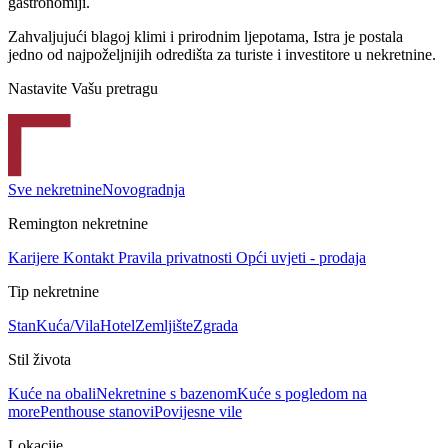
gastronomiji.
Zahvaljujući blagoj klimi i prirodnim ljepotama, Istra je postala
jedno od najpoželjnijih odredišta za turiste i investitore u nekretnine.
Nastavite Vašu pretragu
Sve nekretnine
Novogradnja
Remington nekretnine
Karijere
Kontakt
Pravila privatnosti
Opći uvjeti - prodaja
Tip nekretnine
Stan
Kuća/Vila
Hotel
Zemljište
Zgrada
Stil života
Kuće na obali
Nekretnine s bazenom
Kuće s pogledom na
more
Penthouse stanovi
Povijesne vile
Lokacije