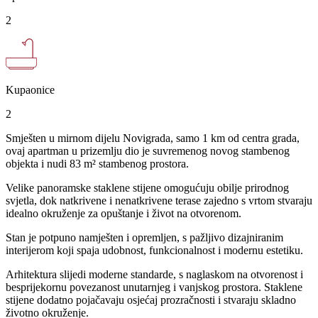
2
Kupaonice
2
Smješten u mirnom dijelu Novigrada, samo 1 km od centra grada,
ovaj apartman u prizemlju dio je suvremenog novog stambenog
objekta i nudi 83 m² stambenog prostora.
Velike panoramske staklene stijene omogućuju obilje prirodnog
svjetla, dok natkrivene i nenatkrivene terase zajedno s vrtom stvaraju
idealno okruženje za opuštanje i život na otvorenom.
Stan je potpuno namješten i opremljen, s pažljivo dizajniranim
interijerom koji spaja udobnost, funkcionalnost i modernu estetiku.
Arhitektura slijedi moderne standarde, s naglaskom na otvorenost i
besprijekornu povezanost unutarnjeg i vanjskog prostora. Staklene
stijene dodatno pojačavaju osjećaj prozračnosti i stvaraju skladno
životno okruženje.