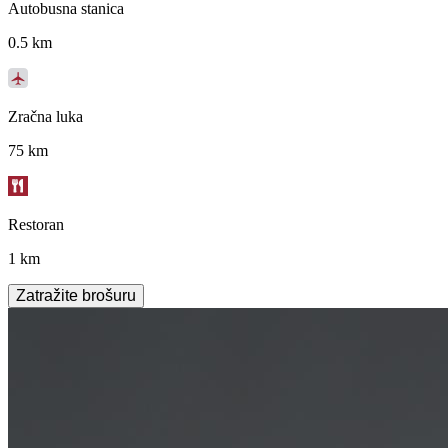
Autobusna stanica
0.5 km
Zračna luka
75 km
Restoran
1 km
Zatražite brošuru