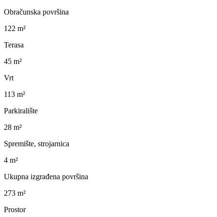
Obračunska površina
122 m²
Terasa
45 m²
Vrt
113 m²
Parkiralište
28 m²
Spremište, strojarnica
4 m²
Ukupna izgrađena površina
273 m²
Prostor