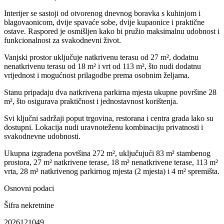
Interijer se sastoji od otvorenog dnevnog boravka s kuhinjom i
blagovaonicom, dvije spavaće sobe, dvije kupaonice i praktične
ostave. Raspored je osmišljen kako bi pružio maksimalnu udobnost i
funkcionalnost za svakodnevni život.
Vanjski prostor uključuje natkrivenu terasu od 27 m², dodatnu
nenatkrivenu terasu od 18 m² i vrt od 113 m², što nudi dodatnu
vrijednost i mogućnost prilagodbe prema osobnim željama.
Stanu pripadaju dva natkrivena parkirna mjesta ukupne površine 28
m², što osigurava praktičnost i jednostavnost korištenja.
Svi ključni sadržaji poput trgovina, restorana i centra grada lako su
dostupni. Lokacija nudi uravnoteženu kombinaciju privatnosti i
svakodnevne udobnosti.
Ukupna izgrađena povtšina 272 m², uključujući 83 m² stambenog
prostora, 27 m² natkrivene terase, 18 m² nenatkrivene terase, 113 m²
vrta, 28 m² natkrivenog parkirnog mjesta (2 mjesta) i 4 m² spremišta.
Osnovni podaci
Šifra nekretnine
2026121049