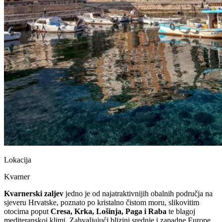
Lokacija
Kvarner
Kvarnerski zaljev
jedno je od najatraktivnijih obalnih područja na
sjeveru Hrvatske, poznato po kristalno čistom moru, slikovitim
otocima poput
Cresa, Krka, Lošinja, Paga i Raba
te blagoj
mediteranskoj klimi. Zahvaljujući blizini srednje i zapadne Europe,