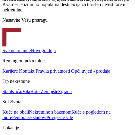
Kvarner je iznimno popularna destinacija za turiste i investitore u
nekretnine.
Nastavite Vašu pretragu
Sve nekretnine
Novogradnja
Remington nekretnine
Karijere
Kontakt
Pravila privatnosti
Opći uvjeti - prodaja
Tip nekretnine
Stan
Kuća/Vila
Hotel
Zemljište
Zgrada
Stil života
Kuće na obali
Nekretnine s bazenom
Kuće s pogledom na
more
Penthouse stanovi
Povijesne vile
Lokacije