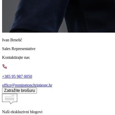
Ivan Brnelić
Sales Representative
Kontaktirajte nas
+385 95 987 0050
office@remingtonchristiesre.hr
Zatražite brošuru
Naši ekskluzivni blogovi