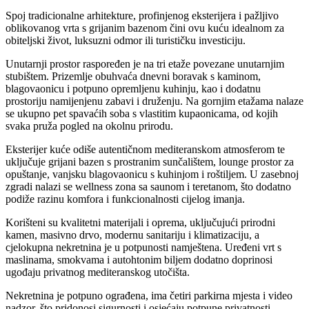
Spoj tradicionalne arhitekture, profinjenog eksterijera i pažljivo
oblikovanog vrta s grijanim bazenom čini ovu kuću idealnom za
obiteljski život, luksuzni odmor ili turističku investiciju.
Unutarnji prostor raspoređen je na tri etaže povezane unutarnjim
stubištem. Prizemlje obuhvaća dnevni boravak s kaminom,
blagovaonicu i potpuno opremljenu kuhinju, kao i dodatnu
prostoriju namijenjenu zabavi i druženju. Na gornjim etažama nalaze
se ukupno pet spavaćih soba s vlastitim kupaonicama, od kojih
svaka pruža pogled na okolnu prirodu.
Eksterijer kuće odiše autentičnom mediteranskom atmosferom te
uključuje grijani bazen s prostranim sunčalištem, lounge prostor za
opuštanje, vanjsku blagovaonicu s kuhinjom i roštiljem. U zasebnoj
zgradi nalazi se wellness zona sa saunom i teretanom, što dodatno
podiže razinu komfora i funkcionalnosti cijelog imanja.
Korišteni su kvalitetni materijali i oprema, uključujući prirodni
kamen, masivno drvo, modernu sanitariju i klimatizaciju, a
cjelokupna nekretnina je u potpunosti namještena. Uređeni vrt s
maslinama, smokvama i autohtonim biljem dodatno doprinosi
ugođaju privatnog mediteranskog utočišta.
Nekretnina je potpuno ograđena, ima četiri parkirna mjesta i video
nadzor, što pridonosi sigurnosti i osjećaju potpune privatnosti.