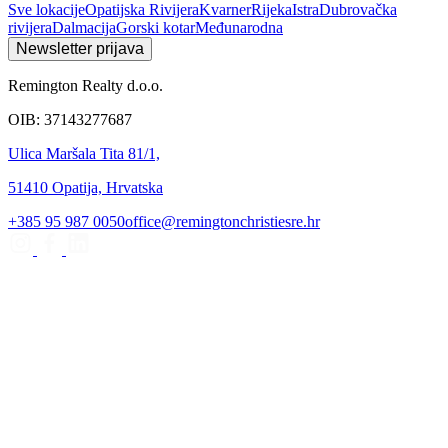
Sve lokacije
Opatijska Rivijera
Kvarner
Rijeka
Istra
Dubrovačka
rivijera
Dalmacija
Gorski kotar
Međunarodna
Newsletter prijava
Remington Realty d.o.o.
OIB: 37143277687
Ulica Maršala Tita 81/1,
51410 Opatija, Hrvatska
+385 95 987 0050
office@remingtonchristiesre.hr