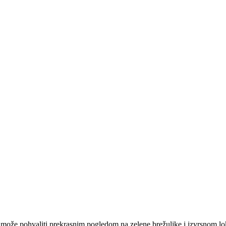
 može pohvaliti prekrasnim pogledom na zelene brežuljke i izvrsnom lok