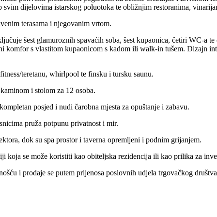
p svim dijelovima istarskog poluotoka te obližnjim restoranima, vinarija
ivenim terasama i njegovanim vrtom.
ključuje šest glamuroznih spavaćih soba, šest kupaonica, četiri WC-a t
i komfor s vlastitom kupaonicom s kadom ili walk-in tušem. Dizajn inte
itness/teretanu, whirlpool te finsku i tursku saunu.
 kaminom i stolom za 12 osoba.
 kompletan posjed i nudi čarobna mjesta za opuštanje i zabavu.
snicima pruža potpunu privatnost i mir.
ektora, dok su spa prostor i taverna opremljeni i podnim grijanjem.
koja se može koristiti kao obiteljska rezidencija ili kao prilika za inve
ošću i prodaje se putem prijenosa poslovnih udjela trgovačkog društva