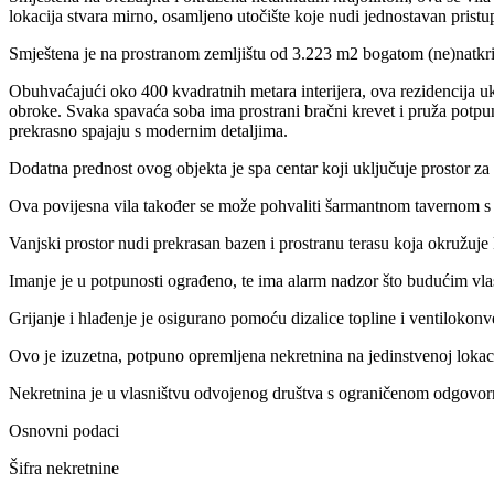
lokacija stvara mirno, osamljeno utočište koje nudi jednostavan pristu
Smještena je na prostranom zemljištu od 3.223 m2 bogatom (ne)natkr
Obuhvaćajući oko 400 kvadratnih metara interijera, ova rezidencija u
obroke. Svaka spavaća soba ima prostrani bračni krevet i pruža potpun
prekrasno spajaju s modernim detaljima.
Dodatna prednost ovog objekta je spa centar koji uključuje prostor za f
Ova povijesna vila također se može pohvaliti šarmantnom tavernom s
Vanjski prostor nudi prekrasan bazen i prostranu terasu koja okružuje
Imanje je u potpunosti ograđeno, te ima alarm nadzor što budućim vla
Grijanje i hlađenje je osigurano pomoću dizalice topline i ventilokonv
Ovo je izuzetna, potpuno opremljena nekretnina na jedinstvenoj lokaciji 
Nekretnina je u vlasništvu odvojenog društva s ograničenom odgovorn
Osnovni podaci
Šifra nekretnine