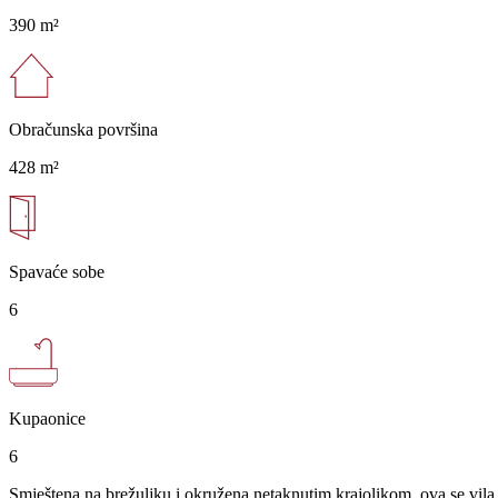
390 m²
Obračunska površina
428 m²
Spavaće sobe
6
Kupaonice
6
Smještena na brežuljku i okružena netaknutim krajolikom, ova se vila