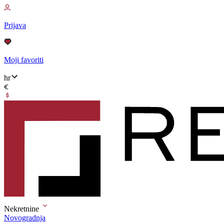
Prijava
Moji favoriti
hr
Nekretnine
Novogradnja