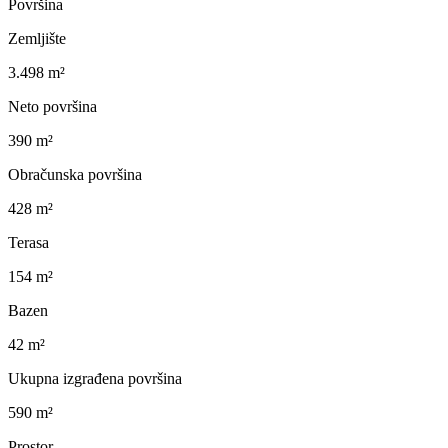
Površina
Zemljište
3.498 m²
Neto površina
390 m²
Obračunska površina
428 m²
Terasa
154 m²
Bazen
42 m²
Ukupna izgrađena površina
590 m²
Prostor