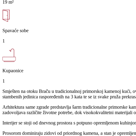
19 m²
Spavaće sobe
1
Kupaonice
1
Smješten na otoku Braču u tradicionalnoj primorskoj kamenoj kući, ov
stambenih jedinica raspoređenih na 3 kata te se iz svake pruža prekras
Arhitektura same zgrade predstavlja šarm tradicionalne primorske kam
zadovoljava različite životne potrebe, dok visokokvalitetni materijali 
Interijer se stoji od dnevnog prostora s potpuno opremljenom kuhinj
Prosorom dominiraju zidovi od priordnog kamena, a stan je opremljen