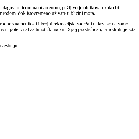
 i blagovaonicom na otvorenom, pažljivo je oblikovan kako bi
prirodom, dok istovremeno uživate u blizini mora.
irodne znamenitosti i brojni rekreacijski sadržaji nalaze se na samo
ezin potencijal za turistički najam. Spoj praktičnosti, prirodnih ljepota
vesticiju.