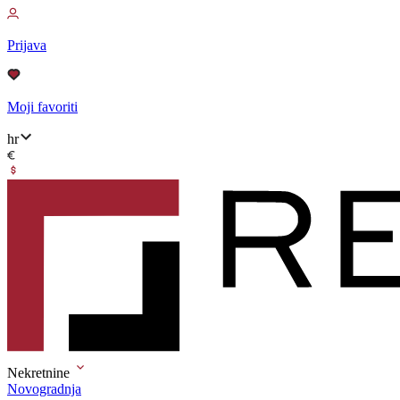
Prijava
Moji favoriti
hr
Nekretnine
Novogradnja