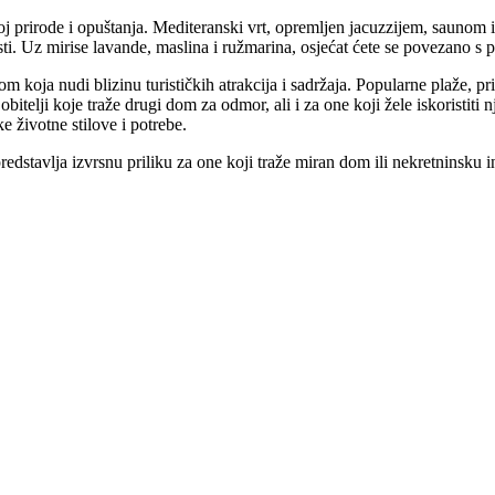
poj prirode i opuštanja. Mediteranski vrt, opremljen jacuzzijem, saunom
i. Uz mirise lavande, maslina i ružmarina, osjećat ćete se povezano s 
m koja nudi blizinu turističkih atrakcija i sadržaja. Popularne plaže, pr
itelji koje traže drugi dom za odmor, ali i za one koji žele iskoristiti nj
e životne stilove i potrebe.
redstavlja izvrsnu priliku za one koji traže miran dom ili nekretninsku in