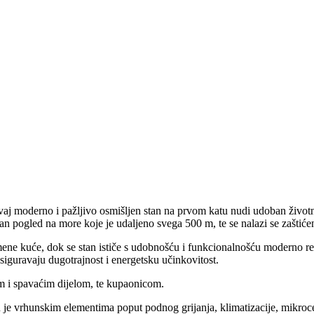
aj moderno i pažljivo osmišljen stan na prvom katu nudi udoban životni
an pogled na more koje je udaljeno svega 500 m, te se nalazi se zaštiće
ene kuće, dok se stan ističe s udobnošću i funkcionalnošću moderno re
osiguravaju dugotrajnost i energetsku učinkovitost.
om i spavaćim dijelom, te kupaonicom.
 je vrhunskim elementima poput podnog grijanja, klimatizacije, mikroc