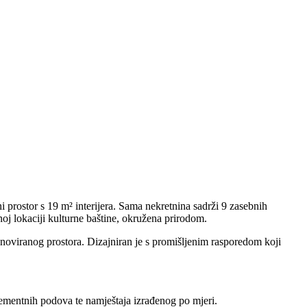
 prostor s 19 m² interijera. Sama nekretnina sadrži 9 zasebnih
noj lokaciji kulturne baštine, okružena prirodom.
noviranog prostora. Dizajniran je s promišljenim rasporedom koji
ementnih podova te namještaja izrađenog po mjeri.