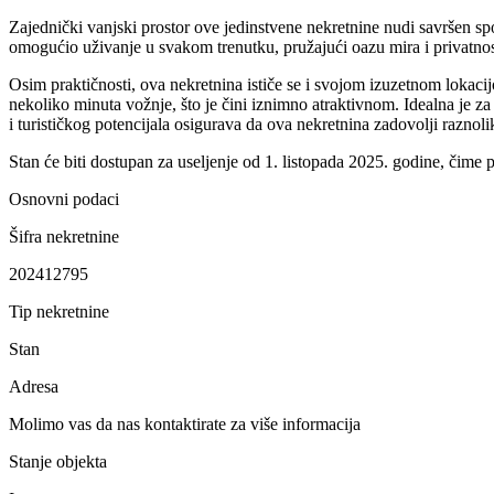
Zajednički vanjski prostor ove jedinstvene nekretnine nudi savršen s
omogućio uživanje u svakom trenutku, pružajući oazu mira i privatnost
Osim praktičnosti, ova nekretnina ističe se i svojom izuzetnom lokacijo
nekoliko minuta vožnje, što je čini iznimno atraktivnom. Idealna je za ob
i turističkog potencijala osigurava da ova nekretnina zadovolji raznolik
Stan će biti dostupan za useljenje od 1. listopada 2025. godine, čime p
Osnovni podaci
Šifra nekretnine
202412795
Tip nekretnine
Stan
Adresa
Molimo vas da nas kontaktirate za više informacija
Stanje objekta