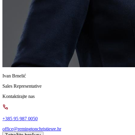
Ivan Brnelić
Sales Representative
Kontaktirajte nas
+385 95 987 0050
office@remingtonchristiesre.hr