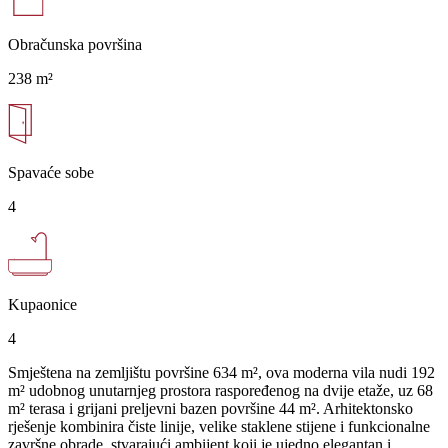
Obračunska površina
238 m²
Spavaće sobe
4
Kupaonice
4
Smještena na zemljištu površine 634 m², ova moderna vila nudi 192
m² udobnog unutarnjeg prostora raspoređenog na dvije etaže, uz 68
m² terasa i grijani preljevni bazen površine 44 m². Arhitektonsko
rješenje kombinira čiste linije, velike staklene stijene i funkcionalne
završne obrade, stvarajući ambijent koji je ujedno elegantan i