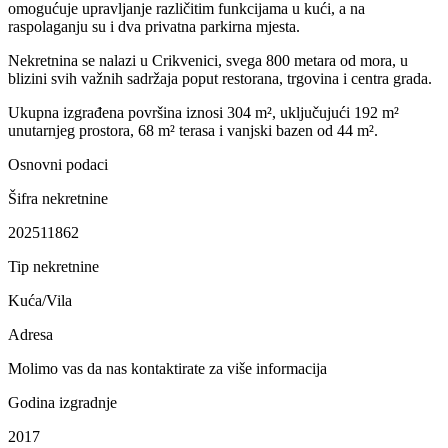
omogućuje upravljanje različitim funkcijama u kući, a na
raspolaganju su i dva privatna parkirna mjesta.
Nekretnina se nalazi u Crikvenici, svega 800 metara od mora, u
blizini svih važnih sadržaja poput restorana, trgovina i centra grada.
Ukupna izgrađena površina iznosi 304 m², uključujući 192 m²
unutarnjeg prostora, 68 m² terasa i vanjski bazen od 44 m².
Osnovni podaci
Šifra nekretnine
202511862
Tip nekretnine
Kuća/Vila
Adresa
Molimo vas da nas kontaktirate za više informacija
Godina izgradnje
2017