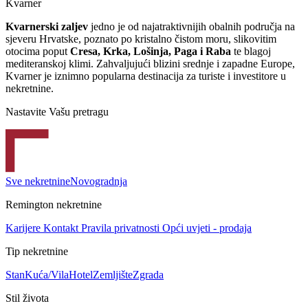
Kvarner
Kvarnerski zaljev
jedno je od najatraktivnijih obalnih područja na
sjeveru Hrvatske, poznato po kristalno čistom moru, slikovitim
otocima poput
Cresa, Krka, Lošinja, Paga i Raba
te blagoj
mediteranskoj klimi. Zahvaljujući blizini srednje i zapadne Europe,
Kvarner je iznimno popularna destinacija za turiste i investitore u
nekretnine.
Nastavite Vašu pretragu
Sve nekretnine
Novogradnja
Remington nekretnine
Karijere
Kontakt
Pravila privatnosti
Opći uvjeti - prodaja
Tip nekretnine
Stan
Kuća/Vila
Hotel
Zemljište
Zgrada
Stil života