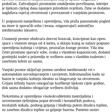
praktičan. Zahvaljujući prostranim ostakljenim površinama, interijer
je tijekom cijelog dana ispunjen prirodnim svjetlom, čime se dodatno
naglašava osjećaj otvorenosti i povezanosti s vanjskim prostorom.
U potpunosti namještena i opremljena, vila pruža panoramski pogled
na more iz spavaćih soba i terasa, osiguravajući autentično
mediteransko iskustvo.
Unutarnji prostor obuhvaća dnevni boravak, koncipiran kao open-
space s visinom stropa od 4 metra, u sklopu kojeg se nalaze potpuno
opremljena kuhinja i svijetao, prozračan lounge prostor. Vila ima
četiri prostrane spavaće sobe, svaka s vlastitom kupaonicom, dodatni
gostinjski toalet u prizemlju te wellness zonu s vlastitim toaletom i
zasebnim tušem uz saunu.
Vanjski prostor uključuje pomno uređeni mediteranski vrt s
automatskim navodnjavanjem i rasvjetom, hidromasažnu kadu uz
bazen te vanjsku kuhinju idealnu za blagovanje na otvorenom.
Grijani infinity bazen omogućuje korištenje tijekom cijele godine,
dok sauna dodatno obogaćuje wellness doživljaj.
Nekretnina je opremljena visokokvalitetnim materijalima i
suvremenim rješenjima poput drvenih i keramičkih podova,
troslojnih stakala, podnog grijanja i hlađenja putem dizalica topline,
uz zasebnu dizalicu topline za grijanje bazena. Pametni sustav