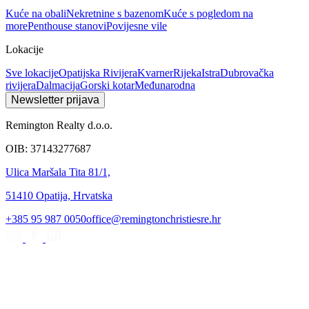
Kuće na obali
Nekretnine s bazenom
Kuće s pogledom na
more
Penthouse stanovi
Povijesne vile
Lokacije
Sve lokacije
Opatijska Rivijera
Kvarner
Rijeka
Istra
Dubrovačka
rivijera
Dalmacija
Gorski kotar
Međunarodna
Newsletter prijava
Remington Realty d.o.o.
OIB: 37143277687
Ulica Maršala Tita 81/1,
51410 Opatija, Hrvatska
+385 95 987 0050
office@remingtonchristiesre.hr