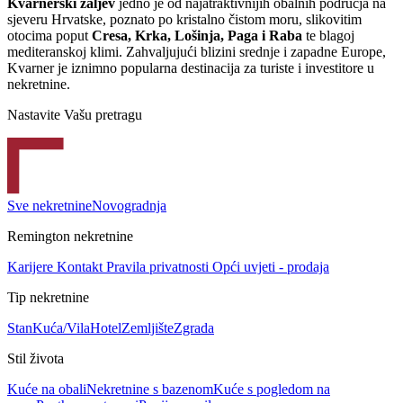
Kvarnerski zaljev
jedno je od najatraktivnijih obalnih područja na
sjeveru Hrvatske, poznato po kristalno čistom moru, slikovitim
otocima poput
Cresa, Krka, Lošinja, Paga i Raba
te blagoj
mediteranskoj klimi. Zahvaljujući blizini srednje i zapadne Europe,
Kvarner je iznimno popularna destinacija za turiste i investitore u
nekretnine.
Nastavite Vašu pretragu
Sve nekretnine
Novogradnja
Remington nekretnine
Karijere
Kontakt
Pravila privatnosti
Opći uvjeti - prodaja
Tip nekretnine
Stan
Kuća/Vila
Hotel
Zemljište
Zgrada
Stil života
Kuće na obali
Nekretnine s bazenom
Kuće s pogledom na