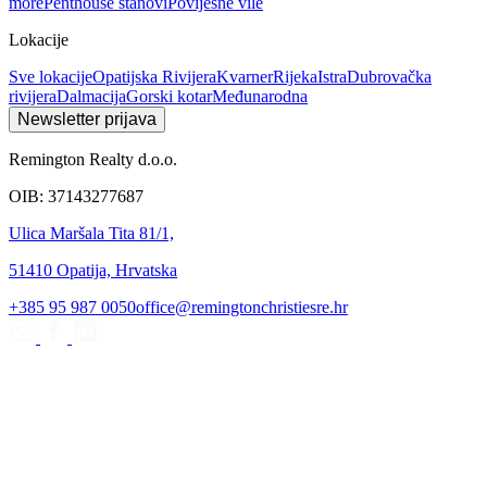
more
Penthouse stanovi
Povijesne vile
Lokacije
Sve lokacije
Opatijska Rivijera
Kvarner
Rijeka
Istra
Dubrovačka
rivijera
Dalmacija
Gorski kotar
Međunarodna
Newsletter prijava
Remington Realty d.o.o.
OIB: 37143277687
Ulica Maršala Tita 81/1,
51410 Opatija, Hrvatska
+385 95 987 0050
office@remingtonchristiesre.hr