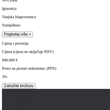
SPA zona
Igraonica
Vanjska blagovaonica
Namješteno
Pogledaj više +
Cijena i provizija
Cijena
(cijena ne uključuje PDV)
940.000 €
Porez na promet nekretnina: (PPN)
3%
Zatražite brošuru