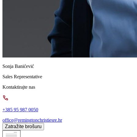
Sonja Banićević
Sales Representative
Kontaktirajte nas
+385 95 987 0050
office@remingtonchristiesre.hr
Zatražite brošuru