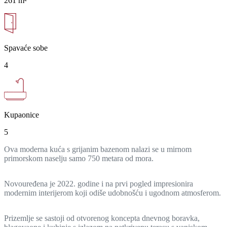
261 m²
Spavaće sobe
4
Kupaonice
5
Ova moderna kuća s grijanim bazenom nalazi se u mirnom
primorskom naselju samo 750 metara od mora.
Novouređena je 2022. godine i na prvi pogled impresionira
modernim interijerom koji odiše udobnošću i ugodnom atmosferom.
Prizemlje se sastoji od otvorenog koncepta dnevnog boravka,