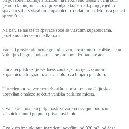
blagovaone i kuhinje s izlazom na natkrivenu terasu s vanjskom
ljetnom kuhinjom. Tlocrt prizemlja također nadopunjuje jednu
spavaću sobu s vlastitom kupaonicom, dodatnim toaletom za goste i
spremištem.
Na katu se nalaze tri spavaće sobe sa vlastitim kupaonicama,
prostranom terasom i balkonom.
Vanjski prostor uključuje grijani bazen, prostrano sunčalište, ljetnu
kuhinju s blagovaonicom na otvorenom i lounge prostor.
Dodatna prednost je wellness zona s jacuzzijem, saunom i
kupaonicom te igraonicom sa stolom za bilijar i pikadom.
U uređenom, zatvorenom dvorištu s pristupom na daljinsko
upravljanje nalaze se četiri vanjska parkirna mjesta.
Ova nekretnina je u potpunosti zatvorena i svojim budućim
vlasnicima nudi potpunu privatnost i mir.
Ova kuća ima ukupnu izgrađenu površinu od 330 m2, od čega