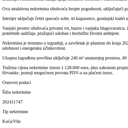
Ova atraktivna nekretnina obuhvaća brojne pogodnosti, uključujući pa
Interijer uključuje četiri spavaće sobe, tri kupaonice, gostinjski toalet
Vanjski prostor obuhvaća privatni vrt, bazen i vanjsku blagovaonicu, 
potrebnih sadržaja, pružajući udoban i bezbrižni životni ambijent.
Nekretnina je trenutno u izgradnji, a završetak je planiran do kraj
udobnost i energetsku učinkovitost.
Ukupna izgrađena površina uključuje 246 m² unutarnjeg prostora, 49 m
Tražena cijena nekretnine iznosi 1.128.000 eura, plus zakonom propi
Hrvatske, postoji mogućnost povrata PDV-a na plaćeni iznos.
Osnovni podaci
Šifra nekretnine
202411747
Tip nekretnine
Kuća/Vila