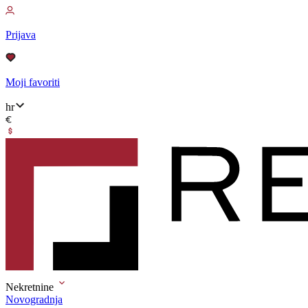
Prijava
Moji favoriti
hr
Nekretnine
Novogradnja