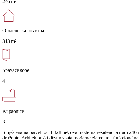
246 m²
Obračunska površina
313 m²
Spavaće sobe
4
Kupaonice
3
Smještena na parceli od 1.328 m², ova moderna rezidencija nudi 246 m²
druženje. Arhitektonski dizajn spaja moderne elemente i funkcionalne 