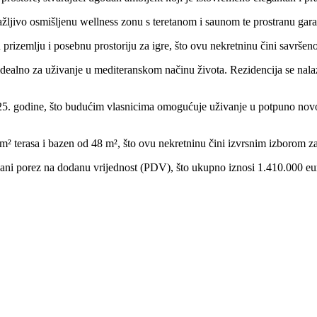
žljivo osmišljenu wellness zonu s teretanom i saunom te prostranu gar
 u prizemlju i posebnu prostoriju za igre, što ovu nekretninu čini savršeno
idealno za uživanje u mediteranskom načinu života. Rezidencija se nalaz
a 2025. godine, što budućim vlasnicima omogućuje uživanje u potpuno no
² terasa i bazen od 48 m², što ovu nekretninu čini izvrsnim izborom za 
sani porez na dodanu vrijednost (PDV), što ukupno iznosi 1.410.000 eu