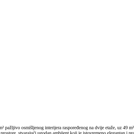
 pažljivo osmišljenog interijera raspoređenog na dvije etaže, uz 49 m² 
prostore, stvarajući ugodan ambijent koji je istovremeno elegantan i pra