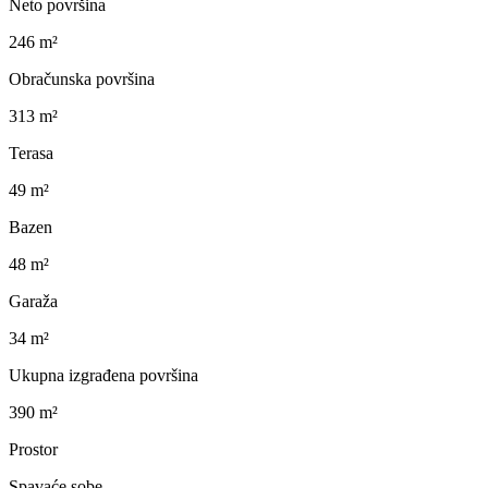
Neto površina
246 m²
Obračunska površina
313 m²
Terasa
49 m²
Bazen
48 m²
Garaža
34 m²
Ukupna izgrađena površina
390 m²
Prostor
Spavaće sobe