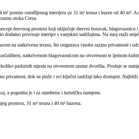
 m² pomno osmišljenog interijera uz 31 m² terasa i bazen od 40 m². Ar
noramu otoka Cresa.
i koncept dnevnog prostora koji uključuje dnevni boravak, blagovaonicu 
 dodatno povezuje interijer s vanjskim sadržajima. Na istoj etaži smješten
azom na natkrivenu terasu, što osigurava visoku razinu privatnosti i ud
 sunčalištem, natkrivenom blagovaonicom na otvorenom te ljetnom kuhin
koliko parkirnih mjesta na otvorenom unutar dvorišta. Prodaje se namje
 privatnost, dok su plaže i svi ključni sadržaji lako dostupni. Najbliži
oj, a pogodna je i za stambenu i turističku namjenu.
eg prostora, 31 m² terasa i 40 m² bazena.