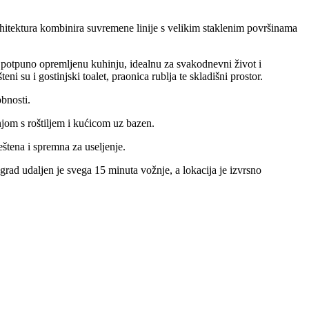
hitektura kombinira suvremene linije s velikim staklenim površinama
i potpuno opremljenu kuhinju, idealnu za svakodnevni život i
i su i gostinjski toalet, praonica rublja te skladišni prostor.
obnosti.
jom s roštiljem i kućicom uz bazen.
štena i spremna za useljenje.
 grad udaljen je svega 15 minuta vožnje, a lokacija je izvrsno