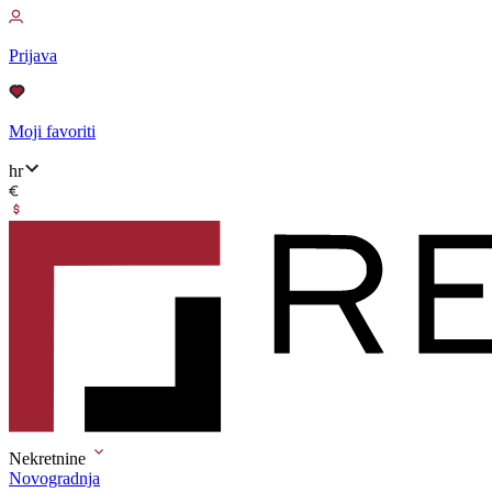
Prijava
Moji favoriti
hr
Nekretnine
Novogradnja