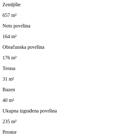
Zemljište
657 m²
Neto površina
164 m²
Obračunska površina
176 m²
Terasa
31 m²
Bazen
40 m²
Ukupna izgrađena površina
235 m²
Prostor