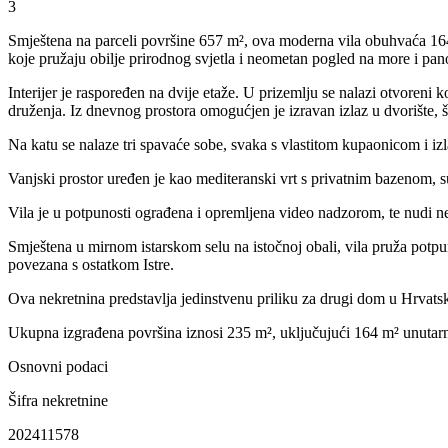
3
Smještena na parceli površine 657 m², ova moderna vila obuhvaća 164
koje pružaju obilje prirodnog svjetla i neometan pogled na more i pa
Interijer je raspoređen na dvije etaže. U prizemlju se nalazi otvoren
druženja. Iz dnevnog prostora omogućjen je izravan izlaz u dvorište, što
Na katu se nalaze tri spavaće sobe, svaka s vlastitom kupaonicom i izl
Vanjski prostor uređen je kao mediteranski vrt s privatnim bazenom,
Vila je u potpunosti ograđena i opremljena video nadzorom, te nudi ne
Smještena u mirnom istarskom selu na istočnoj obali, vila pruža potpunu
povezana s ostatkom Istre.
Ova nekretnina predstavlja jedinstvenu priliku za drugi dom u Hrvatsk
Ukupna izgrađena površina iznosi 235 m², uključujući 164 m² unutarnj
Osnovni podaci
Šifra nekretnine
202411578