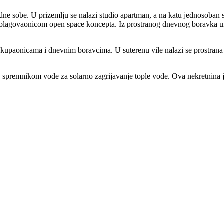
i radne sobe. U prizemlju se nalazi studio apartman, a na katu jednosob
blagovaonicom open space koncepta. Iz prostranog dnevnog boravka unut
 kupaonicama i dnevnim boravcima. U suterenu vile nalazi se prostrana g
sa spremnikom vode za solarno zagrijavanje tople vode. Ova nekretnina je 