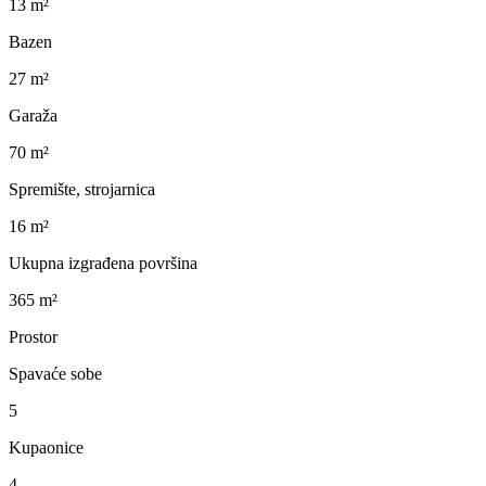
13 m²
Bazen
27 m²
Garaža
70 m²
Spremište, strojarnica
16 m²
Ukupna izgrađena površina
365 m²
Prostor
Spavaće sobe
5
Kupaonice
4