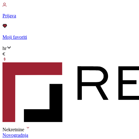
Prijava
Moji favoriti
hr
Nekretnine
Novogradnja