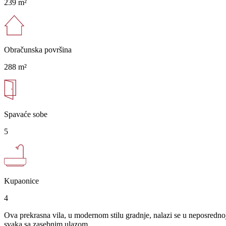
239 m²
Obračunska površina
288 m²
Spavaće sobe
5
Kupaonice
4
Ova prekrasna vila, u modernom stilu gradnje, nalazi se u neposrednoj
svaka sa zasebnim ulazom.