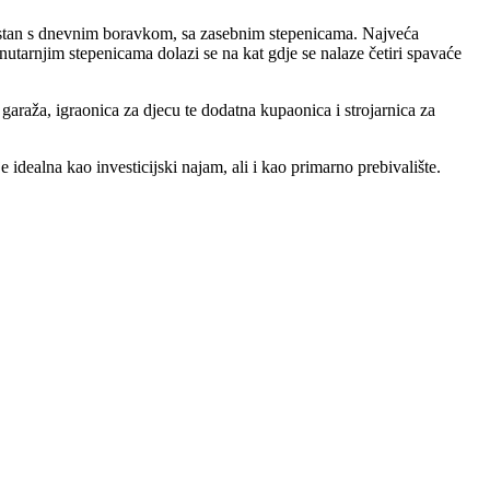
an stan s dnevnim boravkom, sa zasebnim stepenicama. Najveća
arnjim stepenicama dolazi se na kat gdje se nalaze četiri spavaće
araža, igraonica za djecu te dodatna kupaonica i strojarnica za
idealna kao investicijski najam, ali i kao primarno prebivalište.