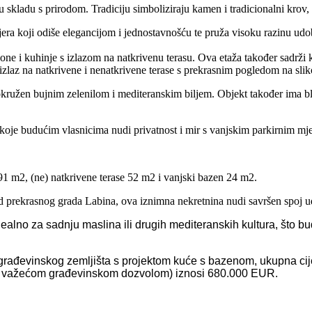
kladu s prirodom. Tradiciju simboliziraju kamen i tradicionalni krov, a
era koji odiše elegancijom i jednostavnošću te pruža visoku razinu udo
ne i kuhinje s izlazom na natkrivenu terasu. Ova etaža također sadrži 
zlaz na natkrivene i nenatkrivene terase s prekrasnim pogledom na sliko
okružen bujnim zelenilom i mediteranskim biljem. Objekt također ima b
koje budućim vlasnicima nudi privatnost i mir s vanjskim parkirnim mj
91 m2, (ne) natkrivene terase 52 m2 i vanjski bazen 24 m2.
prekrasnog grada Labina, ova iznimna nekretnina nudi savršen spoj ud
dealno za sadnju maslina ili drugih mediteranskih kultura, što 
g građevinskog zemljišta s projektom kuće s bazenom, ukupna ci
om i važećom građevinskom dozvolom) iznosi 680.000 EUR.