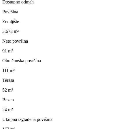
Dostupno odmah
Površina
Zemljište
3.673 m²
Neto površina
91 m²
Obračunska površina
111 m²
Terasa
52 m²
Bazen
24 m²
Ukupna izgrađena površina