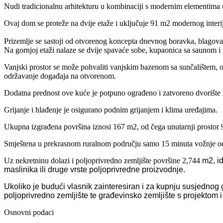
Nudi tradicionalnu arhitekturu u kombinaciji s modernim elementima u s
Ovaj dom se proteže na dvije etaže i uključuje 91 m2 modernog interij
Prizemlje se sastoji od otvorenog koncepta dnevnog boravka, blagovao
Na gornjoj etaži nalaze se dvije spavaće sobe, kupaonica sa saunom i i
Vanjski prostor se može pohvaliti vanjskim bazenom sa sunčalištem, 
održavanje događaja na otvorenom.
Dodatna prednost ove kuće je potpuno ograđeno i zatvoreno dvorište 
Grijanje i hlađenje je osigurano podnim grijanjem i klima uređajima.
Ukupna izgrađena površina iznosi 167 m2, od čega unutarnji prostor 
Smještena u prekrasnom ruralnom području samo 15 minuta vožnje od 
Uz nekretninu dolazi i poljoprivredno zemljište površine 2,744
m2, i
maslinika ili druge vrste poljoprivredne proizvodnje.
Ukoliko je budući vlasnik zainteresiran i za kupnju susjedno
poljoprivredno zemljište te građevinsko zemljište s projekt
Osnovni podaci