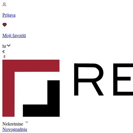
Prijava
Moji favoriti
hr
Nekretnine
Novogradnja