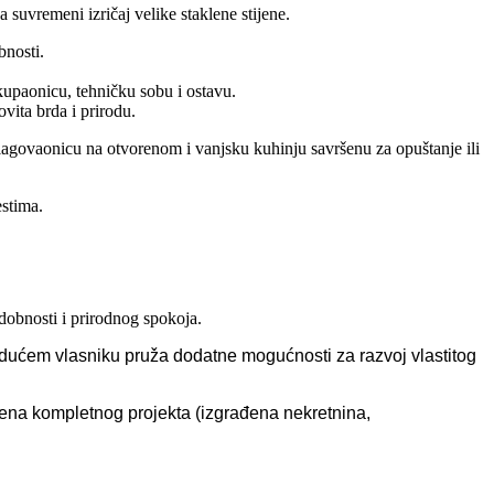
 suvremeni izričaj velike staklene stijene.
bnosti.
kupaonicu, tehničku sobu i ostavu.
vita brda i prirodu.
lagovaonicu na otvorenom i vanjsku kuhinju savršenu za opuštanje ili
estima.
obnosti i prirodnog spokoja.
budućem vlasniku pruža dodatne mogućnosti za razvoj vlastitog
jena kompletnog projekta (izgrađena nekretnina,