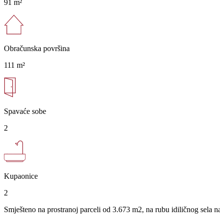
91 m²
Obračunska površina
111 m²
Spavaće sobe
2
Kupaonice
2
Smješteno na prostranoj parceli od 3.673 m2, na rubu idiličnog sela na 