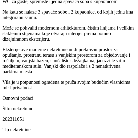
WC za goste, spremište i jedna spavaća soba s kupaonicom.
Na katu se nalaze 3 spavaće sobe i 2 kupaonice, od kojih jedna ima
integriranu saunu.
Može se pohvaliti modernom arhitekturom, čistim linijama i velikim
staklenim stijenama koje otvaraju interijer prema pomno
dizajniranom eksterijeru.
Eksterije ove moderne nekretnine nudi prekrasan prostor za
opuštanje, prostranu terasu s vanjskim prostorom za objedovanje i
roštiljem, vanjski bazen, sunčalište s ležaljkama, jacuzzi te vrt u
mediteranskom stilu. Vanjski dio raspolaže i s 2 nenatkrivena
parkirna mjesta.
Vila je u potpunosti ograđena te pruža svojim budućim vlasnicima
mir i privatnost.
Osnovni podaci
Šifra nekretnine
202311651
Tip nekretnine