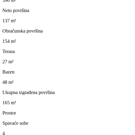
390 m²
Neto površina
137 m²
Obračunska površina
154 m²
Terasa
27 m²
Bazen
48 m²
Ukupna izgrađena površina
165 m²
Prostor
Spavaće sobe
4