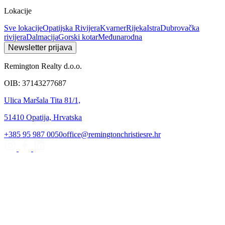
Lokacije
Sve lokacije
Opatijska Rivijera
Kvarner
Rijeka
Istra
Dubrovačka
rivijera
Dalmacija
Gorski kotar
Međunarodna
Newsletter prijava
Remington Realty d.o.o.
OIB: 37143277687
Ulica Maršala Tita 81/1,
51410 Opatija, Hrvatska
+385 95 987 0050
office@remingtonchristiesre.hr