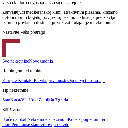
važna kulturna i gospodarska središta regije.
Zahvaljujući mediteranskoj klimi, atraktivnim plažama, kristalno
čistom moru i bogatoj povijesnoj baštini, Dalmacija predstavlja
iznimno privlačnu destinaciju za život i ulaganje u nekretnine.
Nastavite Vašu pretragu
Sve nekretnine
Novogradnja
Remington nekretnine
Karijere
Kontakt
Pravila privatnosti
Opći uvjeti - prodaja
Tip nekretnine
Stan
Kuća/Vila
Hotel
Zemljište
Zgrada
Stil života
Kuće na obali
Nekretnine s bazenom
Kuće s pogledom na
more
Penthouse stanovi
Povijesne vile