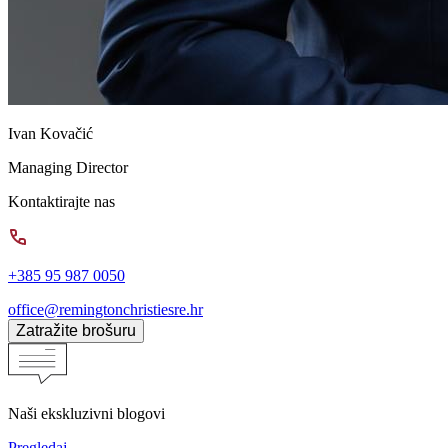
Ivan Kovačić
Managing Director
Kontaktirajte nas
+385 95 987 0050
office@remingtonchristiesre.hr
Zatražite brošuru
Naši ekskluzivni blogovi
Pregledaj