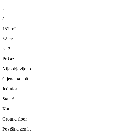
2
/
157 m²
52 m²
3 | 2
Prikaz
Nije objavljeno
Cijena na upit
Jedinica
Stan A
Kat
Ground floor
Površina zemlj.