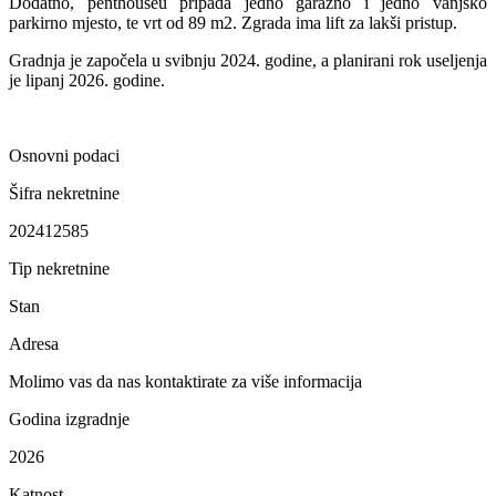
Dodatno, penthouseu pripada jedno garažno i jedno vanjsko
parkirno mjesto, te vrt od 89 m2. Zgrada ima lift za lakši pristup.
Gradnja je započela u svibnju 2024. godine, a planirani rok useljenja
je lipanj 2026. godine.
Osnovni podaci
Šifra nekretnine
202412585
Tip nekretnine
Stan
Adresa
Molimo vas da nas kontaktirate za više informacija
Godina izgradnje
2026
Katnost