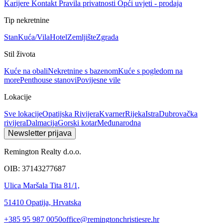
Karijere
Kontakt
Pravila privatnosti
Opći uvjeti - prodaja
Tip nekretnine
Stan
Kuća/Vila
Hotel
Zemljište
Zgrada
Stil života
Kuće na obali
Nekretnine s bazenom
Kuće s pogledom na
more
Penthouse stanovi
Povijesne vile
Lokacije
Sve lokacije
Opatijska Rivijera
Kvarner
Rijeka
Istra
Dubrovačka
rivijera
Dalmacija
Gorski kotar
Međunarodna
Newsletter prijava
Remington Realty d.o.o.
OIB: 37143277687
Ulica Maršala Tita 81/1,
51410 Opatija, Hrvatska
+385 95 987 0050
office@remingtonchristiesre.hr