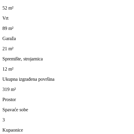
52 m²
Vrt
89 m²
Garaža
21 m²
Spremište, strojarnica
12 m²
Ukupna izgrađena površina
319 m²
Prostor
Spavaće sobe
3
Kupaonice