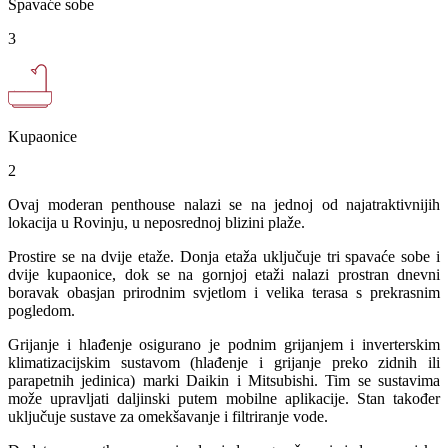
Spavaće sobe
3
Kupaonice
2
Ovaj moderan penthouse nalazi se na jednoj od najatraktivnijih
lokacija u Rovinju, u neposrednoj blizini plaže.
Prostire se na dvije etaže. Donja etaža uključuje tri spavaće sobe i
dvije kupaonice, dok se na gornjoj etaži nalazi prostran dnevni
boravak obasjan prirodnim svjetlom i velika terasa s prekrasnim
pogledom.
Grijanje i hlađenje osigurano je podnim grijanjem i inverterskim
klimatizacijskim sustavom (hlađenje i grijanje preko zidnih ili
parapetnih jedinica) marki Daikin i Mitsubishi. Tim se sustavima
može upravljati daljinski putem mobilne aplikacije. Stan također
uključuje sustave za omekšavanje i filtriranje vode.