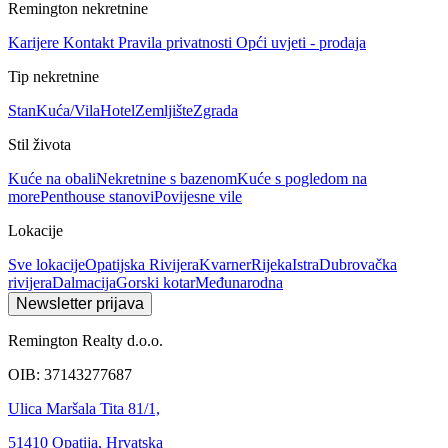
Remington nekretnine
Karijere
Kontakt
Pravila privatnosti
Opći uvjeti - prodaja
Tip nekretnine
Stan
Kuća/Vila
Hotel
Zemljište
Zgrada
Stil života
Kuće na obali
Nekretnine s bazenom
Kuće s pogledom na
more
Penthouse stanovi
Povijesne vile
Lokacije
Sve lokacije
Opatijska Rivijera
Kvarner
Rijeka
Istra
Dubrovačka
rivijera
Dalmacija
Gorski kotar
Međunarodna
Newsletter prijava
Remington Realty d.o.o.
OIB: 37143277687
Ulica Maršala Tita 81/1,
51410 Opatija, Hrvatska