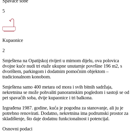
Spavaće sobe
5
Kupaonice
2
Smještena na Opatijskoj rivijeri u mirnom dijelu, ova polovica
dvojne kuće nudi tri etaže ukupne unutarnje površine 196 m2, s
dvorištem, parkingom i dodatnim pomoćnim objektom –
tradicionalnom konobom.
Smještena samo 400 metara od mora i svih bitnih sadržaja,
nekretnina se može pohvaliti panoramskim pogledom i sastoji se od
pet spavaćih soba, dvije kupaonice i tri balkona.
Izgrađena 1987. godine, kuća je pogodna za stanovanje, ali ju je
potrebno renovirati. Dodatno, nekretnina ima podrumski prostor za
skladištenje, što daje dodatnu funkcionalnost i potencijal.
Osnovni podaci