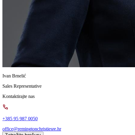
Ivan Brnelić
Sales Representative
Kontaktirajte nas
+385 95 987 0050
office@remingtonchristiesre.hr