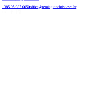
+385 95 987 0050
office@remingtonchristiesre.hr