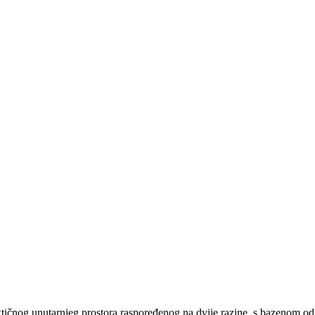
ičnog unutarnjeg prostora raspoređenog na dvije razine, s bazenom od 3