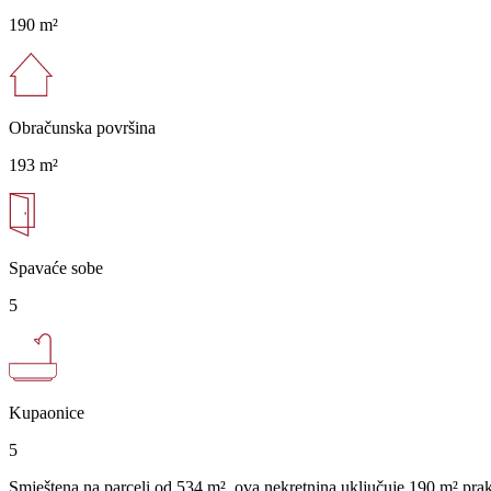
190 m²
Obračunska površina
193 m²
Spavaće sobe
5
Kupaonice
5
Smještena na parceli od 534 m², ova nekretnina uključuje 190 m² prakt