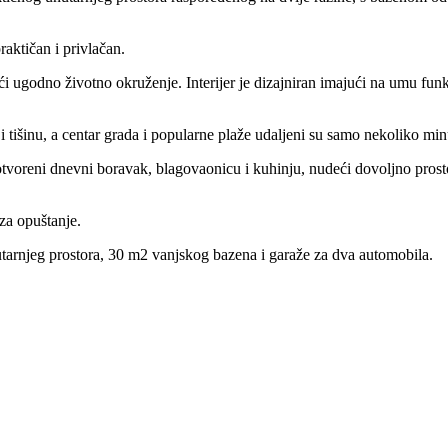
raktičan i privlačan.
ći ugodno životno okruženje. Interijer je dizajniran imajući na umu fun
 i tišinu, a centar grada i popularne plaže udaljeni su samo nekoliko mi
 otvoreni dnevni boravak, blagovaonicu i kuhinju, nudeći dovoljno prost
za opuštanje.
tarnjeg prostora, 30 m2 vanjskog bazena i garaže za dva automobila.