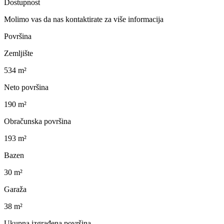
Dostupnost
Molimo vas da nas kontaktirate za više informacija
Površina
Zemljište
534 m²
Neto površina
190 m²
Obračunska površina
193 m²
Bazen
30 m²
Garaža
38 m²
Ukupna izgrađena površina