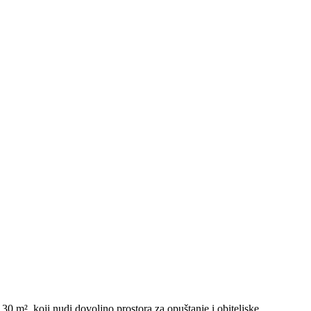
0 m², koji nudi dovoljno prostora za opuštanje i obiteljske