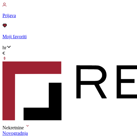
Prijava
Moji favoriti
hr
Nekretnine
Novogradnja