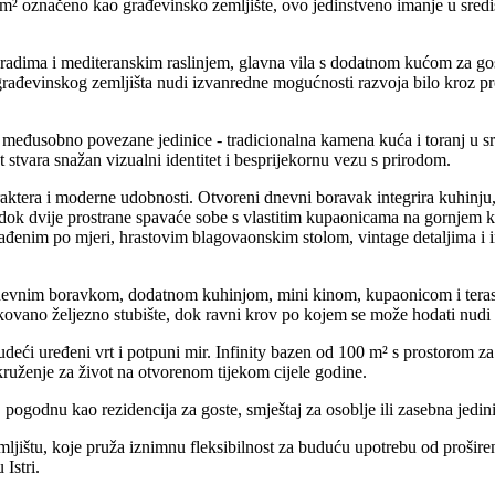
 označeno kao građevinsko zemljište, ovo jedinstveno imanje u središnjoj
dima i mediteranskim raslinjem, glavna vila s dodatnom kućom za gost
rađevinskog zemljišta nudi izvanredne mogućnosti razvoja bilo kroz pro
je međusobno povezane jedinice - tradicionalna kamena kuća i toranj u
tvara snažan vizualni identitet i besprijekornu vezu s prirodom.
ktera i moderne udobnosti. Otvoreni dnevni boravak integrira kuhinju,
nt, dok dvije prostrane spavaće sobe s vlastitim kupaonicama na gornjem
enim po mjeri, hrastovim blagovaonskim stolom, vintage detaljima i ind
s dnevnim boravkom, dodatnom kuhinjom, mini kinom, kupaonicom i tera
kovano željezno stubište, dok ravni krov po kojem se može hodati nudi 
deći uređeni vrt i potpuni mir. Infinity bazen od 100 m² s prostorom za
kruženje za život na otvorenom tijekom cijele godine.
pogodnu kao rezidencija za goste, smještaj za osoblje ili zasebna jedin
ljištu, koje pruža iznimnu fleksibilnost za buduću upotrebu od prošire
Istri.