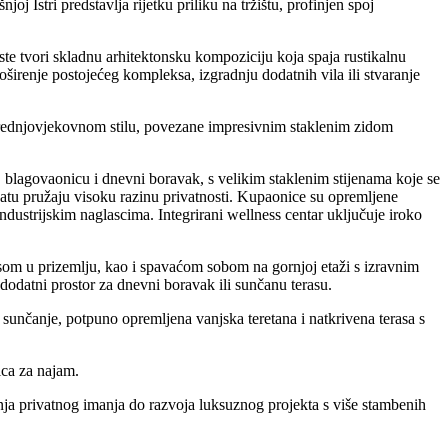
 Istri predstavlja rijetku priliku na tržištu, profinjen spoj
e tvori skladnu arhitektonsku kompoziciju koja spaja rustikalnu
širenje postojećeg kompleksa, izgradnju dodatnih vila ili stvaranje
 srednjovjekovnom stilu, povezane impresivnim staklenim zidom
 blagovaonicu i dnevni boravak, s velikim staklenim stijenama koje se
 katu pružaju visoku razinu privatnosti. Kupaonice su opremljene
ustrijskim naglascima. Integrirani wellness centar uključuje iroko
som u prizemlju, kao i spavaćom sobom na gornjoj etaži s izravnim
dodatni prostor za dnevni boravak ili sunčanu terasu.
 sunčanje, potpuno opremljena vanjska teretana i natkrivena terasa s
ica za najam.
nja privatnog imanja do razvoja luksuznog projekta s više stambenih