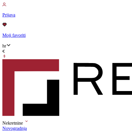
Prijava
Moji favoriti
hr
Nekretnine
Novogradnja