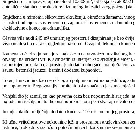
Smješteno na impresivnoj parceli od 10.608 m², od čega je čak 8.921 m²
autentične stambene arhitekture i iznimnog investicijskog potencijala.
Smještena u mirnom i slikovitom okruženju, okružena šumama, vinogra
istarsku tradiciju sa suvremenim dizajnom. Istovremeno, znatan udio g
ekskluzivnog koncepta odmarališta.
Glavna vila nudi 245 m² unutarnjeg prostora i dizajnirana je kao dvi
visokim deset metara s pogledom na šumu. Ovaj arhitektonski koncept s
Kamena kuća dizajnirana je s naglaskom na ravnotežu rustikalnog kara
otvaraju na uređeni vrt. Klavir definira interijer kao središnji eleme
samostojećim kadama, a prostor je dodatno obogaćen namještajem izrađ
saunu, betonski jacuzzi, kamin i dodatnu kupaonicu.
Toranj funkcionira kao neovisna, ali potpuno integrirana jedinica, 
pristupom vrtu. Prepoznatljiva arhitektonska značajka je samostojeće 
Vanjski dio je zamišljen kao privatna oaza bez neposrednih susjeda, nu
ugrađenim roštiljem i tradicionalnom krušnom peći stvaraju idealno o
Imanje također uključuje dodatnu kuću sa 110 m² unutarnjeg prostora, 
Ključna vrijednost ove nekretnine leži u prostranom građevinskom zem
jedinica, u skladu s rastućom potražnjom za luksuznim nekretninama u 