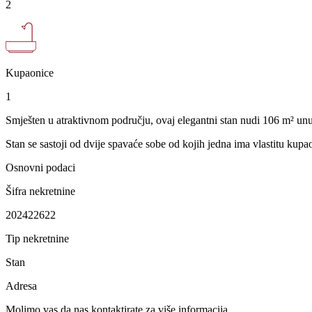
2
Kupaonice
1
Smješten u atraktivnom području, ovaj elegantni stan nudi 106 m² unutar
Stan se sastoji od dvije spavaće sobe od kojih jedna ima vlastitu kupao
Osnovni podaci
Šifra nekretnine
202422622
Tip nekretnine
Stan
Adresa
Molimo vas da nas kontaktirate za više informacija