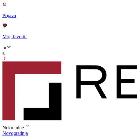
Prijava
Moji favoriti
hr
Nekretnine
Novogradnja