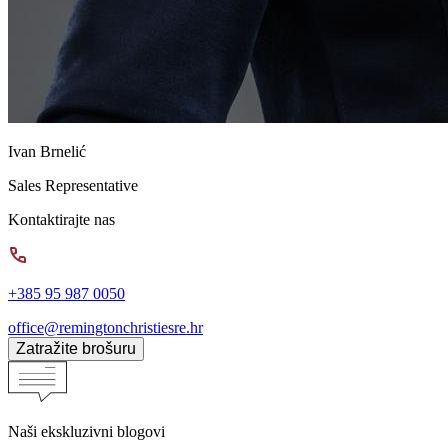
Ivan Brnelić
Sales Representative
Kontaktirajte nas
+385 95 987 0050
office@remingtonchristiesre.hr
Zatražite brošuru
Naši ekskluzivni blogovi