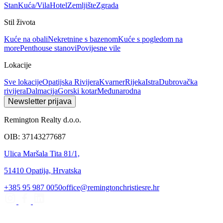
Stan
Kuća/Vila
Hotel
Zemljište
Zgrada
Stil života
Kuće na obali
Nekretnine s bazenom
Kuće s pogledom na
more
Penthouse stanovi
Povijesne vile
Lokacije
Sve lokacije
Opatijska Rivijera
Kvarner
Rijeka
Istra
Dubrovačka
rivijera
Dalmacija
Gorski kotar
Međunarodna
Newsletter prijava
Remington Realty d.o.o.
OIB: 37143277687
Ulica Maršala Tita 81/1,
51410 Opatija, Hrvatska
+385 95 987 0050
office@remingtonchristiesre.hr