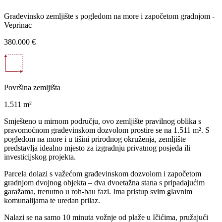
Građevinsko zemljište s pogledom na more i započetom gradnjom -
Veprinac
380.000 €
Površina zemljišta
1.511 m²
Smješteno u mirnom području, ovo zemljište pravilnog oblika s
pravomoćnom građevinskom dozvolom prostire se na 1.511 m². S
pogledom na more i u tišini prirodnog okruženja, zemljište
predstavlja idealno mjesto za izgradnju privatnog posjeda ili
investicijskog projekta.
Parcela dolazi s važećom građevinskom dozvolom i započetom
gradnjom dvojnog objekta – dva dvoetažna stana s pripadajućim
garažama, trenutno u roh-bau fazi. Ima pristup svim glavnim
komunalijama te uredan prilaz.
Nalazi se na samo 10 minuta vožnje od plaže u Ičićima, pružajući